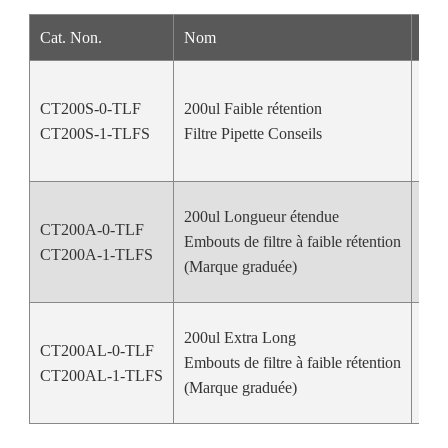
Cat. Non.
Nom
Cou
CT200S-0-TLF
200ul Faible rétention
Coul
CT200S-1-TLFS
Filtre Pipette Conseils
200ul Longueur étendue
CT200A-0-TLF
Embouts de filtre à faible rétention
Coul
CT200A-1-TLFS
(Marque graduée)
200ul Extra Long
CT200AL-0-TLF
Embouts de filtre à faible rétention
Coul
CT200AL-1-TLFS
(Marque graduée)